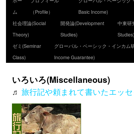
ホー
プロフィール
グローバル・ベーシック・イ
ム
（Profile）
Basic Income)
社会理論(Social
開発論(Development
中東研究(
Theory)
Studies)
Studies
ゼミ(Seminar
グローバル・ベーシック・インカム研究会(Stud
Class)
Income Guarantee)
いろいろ(Miscellaneous)
♬
旅行記や頼まれて書いたエッ