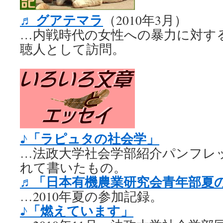
グアテマラ
♬
（2010年3月）
…内戦時代の女性への暴力に対す
聴人として訪問。
「ラピュタの社会学」
♪
…法政大学社会学部紹介パンフレッ
れて書いたもの。
「日本有機農業研究会青年部夏
♬
…2010年夏の参加記録。
「燃えています」
♪