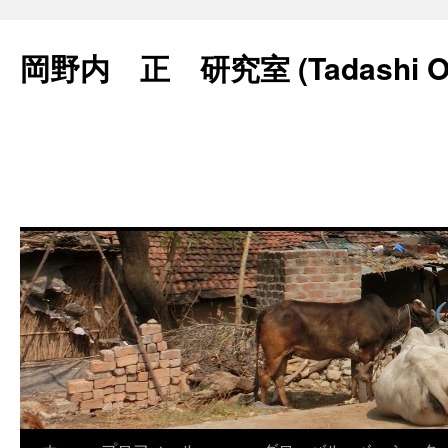
コ
ン
岡野内 正 研究室 (Tadashi Ok
テ
ン
ツ
へ
ス
キ
ッ
プ